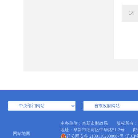
14
主办单位：阜新市财政局 版权所有：
地址：阜新市细河区中华路51-2号 邮编：1230
网站地图
辽公网安备 21091102000087号
辽ICP备