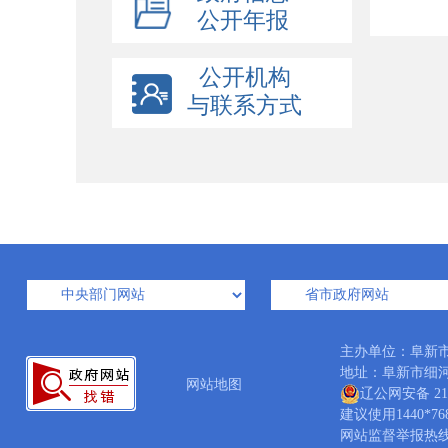
公开年报
公开机构
与联系方式
主办单位：阜新
地址：阜新市细河区中
网站地图
辽公网安备 210
建议使用1440*7
网站监督举报热线：04