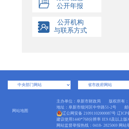
公开年报
公开机构
与联系方式
主办单位：阜新市财政局 版权所有：
地址：阜新市细河区中华路51-2号 邮编：1230
网站地图
辽公网安备 21091102000087号
辽ICP备
建议使用1440*768分辨率 IE9.0及以上
网站监督举报热线：0418- 2825069 网站举报