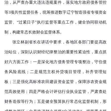
治，从严查办重大违法违规案件，落实地方政府债务管控
等3项共性监督任务，统筹推进数字辽宁智造强省专项资金
监管、“过紧日子”执行监督等重点工作，健全协同联动机
制，构建常态长效财会监督体系。
张立林副省长在讲话中要求，各地区各部门要提高政
治站位，深刻认识财经纪律整治的重要性紧迫性，重点抓
好六方面工作：
一是
深化地方债务管理专项整治，守住债
务风险底线；
二是
规范主权外贷项目管理，补齐管理短
板；
三是
强化高标准农田建设资金监管，保障涉农资金规
范高效使用；
四是
严格会计评估行业执业监管，严肃查处
财务造假等行为；
五是
健全预算执行常态化监督机制，形