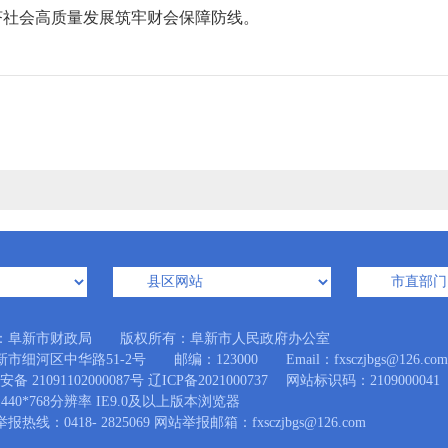
济社会高质量发展筑牢财会保障防线。
：阜新市财政局 版权所有：阜新市人民政府办公室
细河区中华路51-2号 邮编：123000 Email：fxsczjbgs@126.com
备 21091102000087号
辽ICP备2021000737
网站标识码：2109000041
440*768分辨率 IE9.0及以上版本浏览器
热线：0418- 2825069 网站举报邮箱：fxsczjbgs@126.com