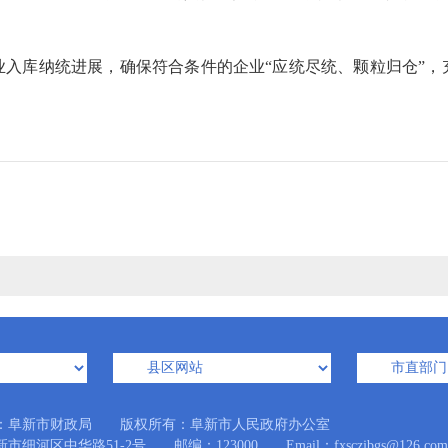
业入库纳统进展，确保符合条件的企业
“应统尽统、颗粒归仓”
：阜新市财政局 版权所有：阜新市人民政府办公室
细河区中华路51-2号 邮编：123000 Email：fxsczjbgs@126.com