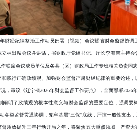
6年财经纪律整
治工作动员部署（视频）会议暨省财会监督协调
张立林出席会议并讲话，省财政厅党组书记、厅长李海南主持会
工作联席会议成员单位及各县（区）财政局工作专班相关负责同
立和践行正确政绩观、加强财会监督严肃财经纪律的重要论述，
情况，审议《辽宁省2026年财会监督工作要点》，全面部署202
刻阐明了政绩观的根本性意义与财会监督的重要定位，强调要
推动各类监督贯通协调，兜牢基层“三保”底线，严控一般性支出，
会监督质效提升三年行动开局之年，将聚焦五大重点领域，严查