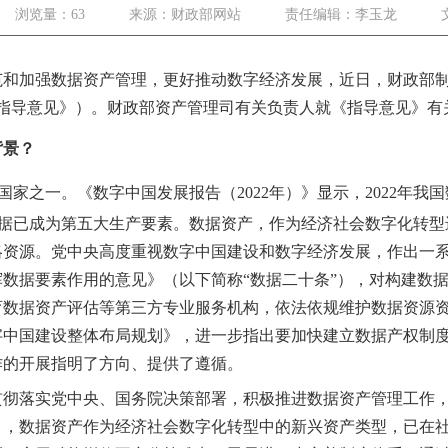
浏览量：63
来源：财政部网站
责任编辑：李玉龙
范和加强数据资产管理，
更好
推动数字经济发展
，
近日，财政部
指导意见》）。财政部资产管理司有关负责人就《指导意见》有
背景？
国家之一
。
《数字中国发展报告（
2022年
）》显示，
2022
年
我国
数据已成为
第五大生产要素。
数据资产，作为经济社会数字化转型
略资源
。党中央高度重视数字中国建设和数字经济发展，作出一系列
挥数据要素作用的意见》
（以下简称“数据二十条”）
，对构建数
育数据资产评估等第三方专业服务机构，依法依规维护数据资源
字中国建设整体布局规划》，进一步指出要加快建立数据产权制
作的开展指明了方向、提供了遵循。
贯彻落
实党中央、国务院决
策部署，积极推进数据资产管理工作
》，数据资产作为经济社会数字化转型中的新兴资产类型，已在