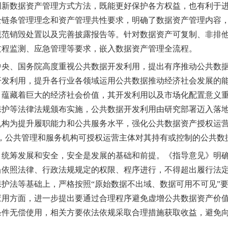
创新数据资产管理方式方法，既能更好保护各方权益，也有利于
全链条管理理念和资产管理共性要求，明确了数据资产管理内容
规范销毁处置以及完善披露报告等。针对数据资产可复制、非排
过程监测、应急管理等要求，嵌入数据资产管理全流程。
中央、国务院高度重视公共数据开发利用，
提出
有序推动公共数
开发利用，提升各行业各领域运用公共数据推动经济社会发展的
，蕴藏着巨大的经济社会价值
，其
开发利用以及市场化配置
意义
保护等法律法规颁布实施，公共数据
开发利用
由研究部署迈入落
机构为提升履职能力和公共服务水平
，
强化
公共数据资产
授权
运
，
公共管理和服务机构可授权运营主体对其持有
或控制
的公共数
。
统筹发展和安全，安全是发展的基础和前提。《指导意见》明
当依照法律、行政法规规定的权限、程序进行，不得超出履行法
护法等基础上，严格按照“原始数据不出域、数据可用不可见”
应用方面，进一步提出要通过合理程序避免虚增公共数据资产价
条件无偿使用，相关方要依法依规采取合理措施获取收益，避免