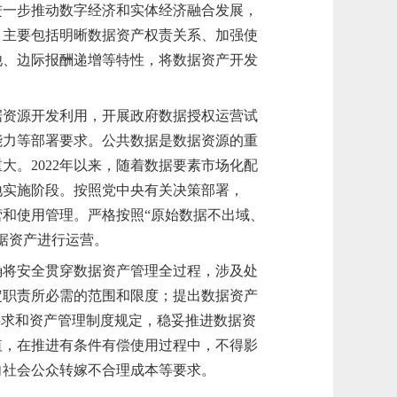
进一步推动数字经济和实体经济
融合发展
，
，主要包括明晰数据资产权责关系、加强使
他、边际报酬递增等特性，将数据资产开发
据资源开发利用，开展政府数据授权运营试
能力
等部署要求
。公共数据
是
数据资源的重
重大
。2022年以来，随着数据要素市场化配
地实施阶段。按照
党中央有
关
决策部署
，
营和
使用管理
。
严格按照“原始数据不出域、
据资产进行运营
。
确将安全贯穿数据资产管理全过程，涉及处
定职责所必需的范围和限度；提出数据资产
要求和资产管理制度规定，稳妥推进数据资
值，在推进有条件有偿使用过程中，不得影
向社会公众转嫁不合理成本等要求。