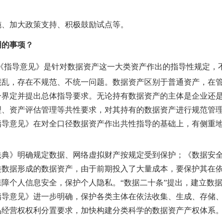
施、加大政策支持、积极鼓励试点等。
明的事项？
《指导意见》是针对数据资产这一大类资产作出的指导性规定，
混乱，存在不规范、不统一问题。数据资产区别于普通资产，在
一界定并提出总体指导要求。无论持有数据资产的主体是企业还
理、资产评估管理等共性要求，对其持有的数据资产进行规范管
指导意见》在对全口径数据资产作出共性指导的基础上，有侧重
法典》
明确
规定数据、网络虚拟财产按规定受到保护
；
《数据安
类数据形成的数据资产，由于
前期
投入了大量成本，
要
保护其在
保障个人信息安全
，保护个人隐私
。
“
数据二十条
”
提出，建
立
数
指导意见》
进一步
明确
，保护各类主体在依法收集、生成、存储
品经营权权利分置要求，加快构建分类科学的数据资产产权体系